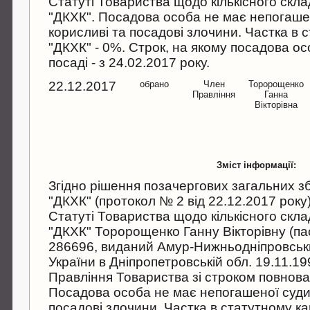
Статуті Товариства щодо кількісного скл
"ДКХК". Посадова особа не має непогашен
корисливі та посадові злочини. Частка в 
"ДКХК" - 0%. Строк, на якому посадова о
посаді - з 24.02.2017 року.
22.12.2017
обрано
Член
Торорощенко
Правління
Ганна
Вікторівна
Зміст інформації:
Згідно рішення позачергових загальних з
"ДКХК" (протокол № 2 від 22.12.2017 року) 
Статуті Товариства щодо кількісного скл
"ДКХК" Торорощенко Ганну Вікторівну (па
286696, виданий Амур-Нижньодніпровс
України в Дніпропетровській обл. 19.11.1
Правління Товариства зі строком повнова
Посадова особа не має непогашеної судим
посадові злочини. Частка в статутному ка