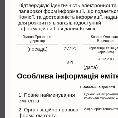
Підтверджую ідентичність електронної та
паперової форм інформації, що подаєтьс
Комісії, та достовірність інформації, нада
для розкриття в загальнодоступній
інформаційній базі даних Комісії.
Голова Правління-
Ковров Олексан
директор
Борисович
(посада)
(підпис)
(прізвище та ініці
керівника)
26.12.2017
М.П.
(дата)
Особлива інформація еміт
I. Загальні відомості
1. Повне найменування
Приватне акціонерн
комбінат харчових 
емітента
2. Організаційно-правова
Акціонерне товарист
форма емітента