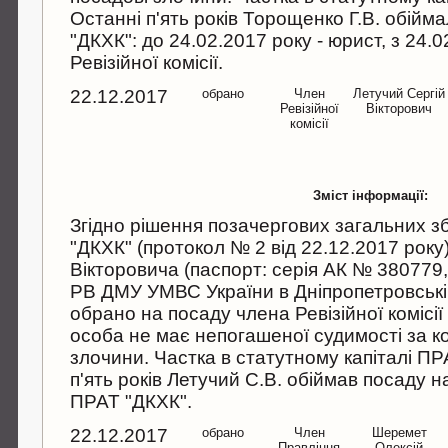
Останні п'ять років Торощенко Г.В. обійм
"ДКХК": до 24.02.2017 року - юрист, з 24.0
Ревізійної комісії.
22.12.2017
обрано
Член
Летучий Сергій
Ревізійної
Вікторович
комісії
Зміст інформації:
Згідно рішення позачергових загальних з
"ДКХК" (протокол № 2 від 22.12.2017 року
Вікторовича (паспорт: серія АК № 380779
РВ ДМУ УМВС України в Дніпропетровській
обрано на посаду члена Ревізійної комісі
особа не має непогашеної судимості за ко
злочини. Частка в статутному капіталі ПР
п'ять років Летучий С.В. обіймав посаду н
ПРАТ "ДКХК".
22.12.2017
обрано
Член
Шеремет
Правління
Олексій