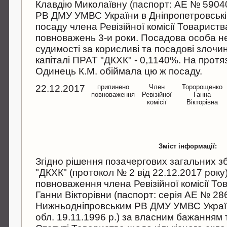
Клавдію Миколаївну (паспорт: АЕ № 590
РВ ДМУ УМВС України в Дніпропетровській
посаду члена Ревізійної комісії Товариств
повноважень 3-и роки. Посадова особа н
судимості за корисливі та посадові злочи
капіталі ПРАТ "ДКХК" - 0,1140%. На протязі
Одинець К.М. обіймала цю ж посаду.
22.12.2017
припинено
Член
Торорощенко
повноваження
Ревізійної
Ганна
комісії
Вікторівна
Зміст інформації:
Згідно рішення позачергових загальних з
"ДКХК" (протокол № 2 від 22.12.2017 року
повноваження члена Ревізійної комісії Т
Ганни Вікторівни (паспорт: серія АЕ № 2
Нижньодніпровським РВ ДМУ УМВС Україн
обл. 19.11.1996 р.) за власним бажанням та