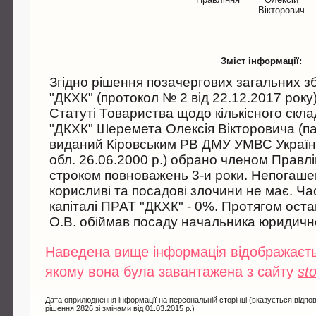
Вікторович
Зміст інформації:
Згідно рішення позачергових загальних з
"ДКХК" (протокол № 2 від 22.12.2017 року) 
Статуті Товариства щодо кількісного скл
"ДКХК" Шеремета Олексія Вікторовича (п
виданий Кіровським РВ ДМУ УМВС України
обл. 26.06.2000 р.) обрано членом Правлі
строком повноважень 3-и роки. Непогашен
корисливі та посадові злочини не має. Ча
капіталі ПРАТ "ДКХК" - 0%. Протягом оста
О.В. обіймав посаду начальника юридично
Наведена вище інформація відображаєтьс
якому вона була завантажена з сайту
st
Дата оприлюднення інформації на персональній сторінці (вказується відпов
рішення 2826 зі змінами від 01.03.2015 р.)