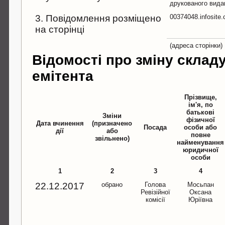
друкованого вида
3. Повідомлення розміщено
00374048.infosite
на сторінці
(адреса сторінки)
Відомості про зміну склад
емітента
Прізвище,
ім'я, по
батькові
Зміни
фізичної
Дата вчинення
(призначено
Посада
особи або
дії
або
повне
звільнено)
найменування
юридичної
особи
1
2
3
4
22.12.2017
обрано
Голова
Мосьпан
Ревізійної
Оксана
комісії
Юріївна