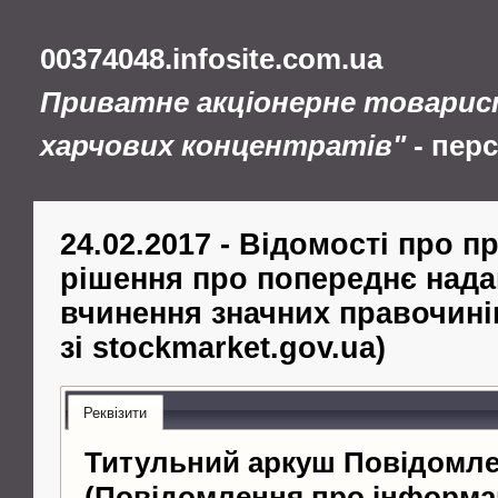
00374048.infosite.com.ua
Приватне акціонерне товарис
харчових концентратів"
- пер
24.02.2017 - Відомості про п
рішення про попереднє нада
вчинення значних правочині
зі stockmarket.gov.ua)
Реквізити
Титульний аркуш Повідомл
(Повідомлення про інформа