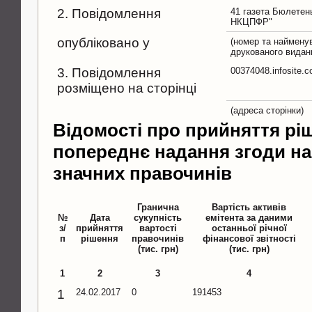
2. Повідомлення
41 газета Бюлетен
НКЦПФР"
опубліковано у
(номер та наймену
друкованого видан
3. Повідомлення
00374048.infosite.
розміщено на сторінці
(адреса сторінки)
Відомості про прийняття рі
попереднє надання згоди н
значних правочинів
Гранична
Вартість активів
№
Дата
сукупність
емітента за даними
з/
прийняття
вартості
останньої річної
п
рішення
правочинів
фінансової звітності
(тис. грн)
(тис. грн)
1
2
3
4
1
24.02.2017
0
191453