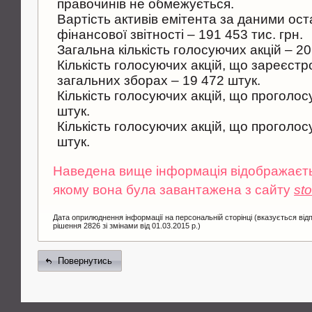
правочинiв не обмежується.
Вартiсть активiв емiтента за даними ост
фiнансової звiтностi – 191 453 тис. грн.
Загальна кiлькiсть голосуючих акцiй – 20
Кiлькiсть голосуючих акцiй, що зареєстро
загальних зборах – 19 472 штук.
Кiлькiсть голосуючих акцiй, що проголос
штук.
Кiлькiсть голосуючих акцiй, що проголос
штук.
Наведена вище інформація відображаєтьс
якому вона була завантажена з сайту
st
Дата оприлюднення інформації на персональній сторінці (вказується від
рішення 2826 зі змінами від 01.03.2015 р.)
Повернутись