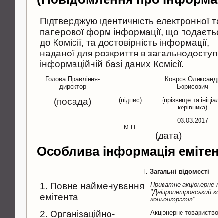
Підтверджую ідентичність електронної т
паперової форм інформації, що подаєть
до Комісії, та достовірність інформації,
наданої для розкриття в загальнодоступ
інформаційній базі даних Комісії.
Голова Правлiння-
Ковров Олександ
директор
Борисович
(посада)
(підпис)
(прізвище та ініціа
керівника)
03.03.2017
М.П.
(дата)
Особлива інформація еміте
I. Загальні відомості
1. Повне найменування
Приватне акцiонерне
"Днiпропетровський к
емітента
концентратiв"
2. Організаційно-
Акціонерне товариств