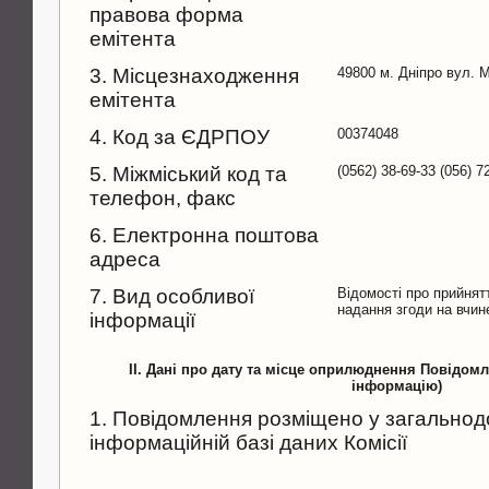
правова форма
емітента
3. Місцезнаходження
49800 м. Днiпро вул. 
емітента
4. Код за ЄДРПОУ
00374048
5. Міжміський код та
(0562) 38-69-33 (056) 7
телефон, факс
6. Електронна поштова
адреса
7. Вид особливої
Відомості про прийнят
надання згоди на вчин
інформації
II. Дані про дату та місце оприлюднення Повідом
інформацію)
1. Повідомлення розміщено у загальнод
інформаційній базі даних Комісії