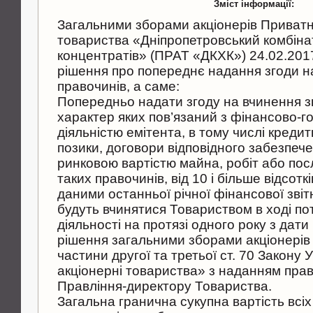
Зміст інформації:
Загальними зборами акцiонерiв Приватн
товариства «Днiпропетровський комбiна
концентратiв» (ПРАТ «ДКХК») 24.02.201
рiшення про попереднє надання згоди н
правочинiв, а саме:
Попередньо надати згоду на вчинення з
характер яких пов’язаний з фiнансово-
дiяльнiстю емiтента, в тому числi креди
позики, договори вiдповiдного забезпече
ринковою вартiстю майна, робiт або пос
таких правочинiв, вiд 10 i бiльше вiдсоткi
даними останньої рiчної фiнансової звiтн
будуть вчинятися Товариством в ходi по
дiяльностi на протязi одного року з дати
рiшення загальними зборами акцiонерiв
частини другої та третьої ст. 70 Закону 
акцiонернi товариства» з наданням права
Правлiння-директору Товариства.
Загальна гранична сукупна вартiсть всi