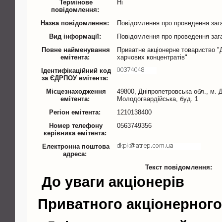
Термінове
Ні
повідомлення:
Назва повідомлення:
Повідомлення про проведення зага
Вид інформації:
Повідомлення про проведення заг
Повне найменування
Приватне акціонерне товариство "
емітента:
харчових концентратів"
Ідентифікаційний код
за ЄДРПОУ емітента:
Місцезнаходження
49800, Дніпропетровська обл., м. 
емітента:
Молодогвардійська, буд. 1
Регіон емітента:
1210138400
Номер телефону
0563749356
керівника емітента:
Електронна поштова
адреса:
Текст повідомлення:
До уваги акціонерів
Приватного акціонерног