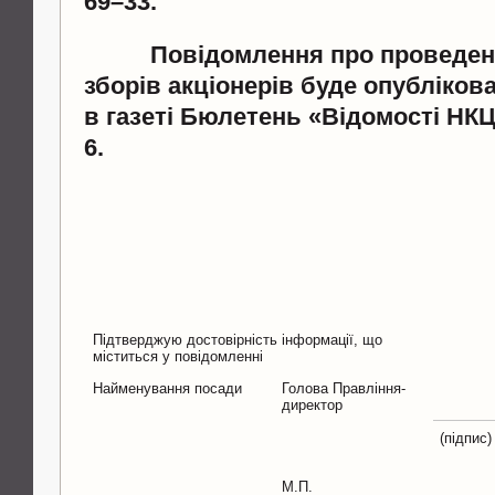
69–33.
Повідомлення про проведен
зборів акціонерів буде опубліков
в газеті Бюлетень «Відомості Н
6
.
Наглядов
Підтверджую достовірність інформації, що
міститься у повідомленні
Найменування посади
Голова Правління-
директор
(підпис)
М.П.