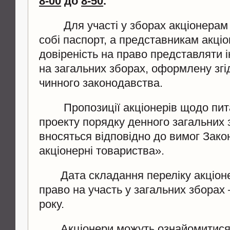
8-00
до
8-50
.
Для участі у зборах акціонерам 
собі паспорт, а представникам акціо
довіреність на право представляти і
на загальних зборах, оформлену згі
чинного законодавства.
Пропозиції акціонерів щодо пита
проекту порядку денного загальних з
вносяться відповідно до вимог Зако
акціонерні товариства».
Дата складання переліку акціонер
право на участь у загальних зборах
року.
Акціонери можуть ознайомитися 