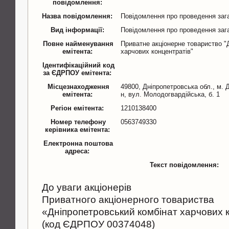
повідомлення:
Назва повідомлення:
Повідомлення про проведення заг
Вид інформації:
Повідомлення про проведення заг
Повне найменування
Приватне акціонерне товариство "
емітента:
харчових концентратів"
Ідентифікаційний код
за ЄДРПОУ емітента:
Місцезнаходження
49800, Дніпропетровська обл., м. 
емітента:
н, вул. Молодогвардійська, б. 1
Регіон емітента:
1210138400
Номер телефону
0563749330
керівника емітента:
Електронна поштова
адреса:
Текст повідомлення:
До уваги акціонерів
Приватного акціонерного товариства
«Дніпропетровський комбінат харчових 
(код ЄДРПОУ 00374048)