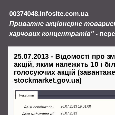
00374048.infosite.com.ua
Приватне акціонерне товарис
харчових концентратів"
- пер
25.07.2013 - Відомості про з
акцій, яким належить 10 і бі
голосуючих акцій (завантаже
stockmarket.gov.ua)
Реквізити
Дата розміщення:
26.07.2013 19:01:00
Дата здійснення дії:
25.07.2013