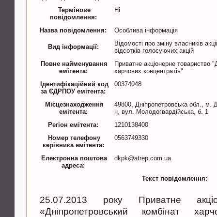
Термінове
Ні
повідомлення:
Назва повідомлення:
Особлива інформація
Відомості про зміну власників акц
Вид інформації:
відсотків голосуючих акцій
Повне найменування
Приватне акціонерне товариство "
емітента:
харчових концентратів"
Ідентифікаційний код
00374048
за ЄДРПОУ емітента:
Місцезнаходження
49800, Дніпропетровська обл., м. 
емітента:
н, вул. Молодогвардійська, б. 1
Регіон емітента:
1210138400
Номер телефону
0563749330
керівника емітента:
Електронна поштова
dkpk@atrep.com.ua
адреса:
Текст повідомлення:
25.07.2013 року Приватне акціо
«Дніпропетровський комбінат харч