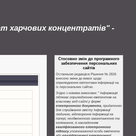
ат харчових концентратів"
-
Стосовно змін до програмного
забезпечення персональних
сайтів
Останньою редакцією Рішення № 2826
внесено зміни до вимог щодо
оприлюднення емітентами інформації на
їх персональних сайтах.
Згідно з новими вимогами: "
Інформація
підлягає оприлюдненню емітентом на
власному веб-сайті у формі
електронного документа
, придатного
для сприймання змісту Інформації
людиною, відтворення Інформації на
папері, необмеженого завантаження та
копіювання, із накладенням
кваліфікованого електронного
підпису
уповноваженої особи емітента
або
кваліфікованої електронної