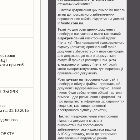
печатки
емітента
".
З метою дотримання цих вимог ми внесли
зміни до програмного забезпечення
персональних сайтів, відкритих на домені
infosite.com.ua
.
Технічно для розміщення документу
необхідно накласти на нього так званий
відокремлений
електронний підпис
(печатку). При накладенні відокремленого
підпису (печатки) оригінальний файл
документу зберігається у первісній формі
єстрації
але додатково до нього формується
ації
супутній файл (з розширенням
.p7s
)
мати при собі
електронного підпису (печатки), який
може використовуватись для верифікації
оригінального документу.
Розміщувати на персональному сайті
необхідно обидва файли - оригінальний
документ і відокремлений підпис. Таким
Х ЗБОРІВ
чином буде забезпечено обидві частини
вимоги щодо розміщення інформації: як
про придатність інформації до сприйняття
тва
людиною, так і щодо наявності
м на 01.10.2016
електронного підпису (печатки).
Накласти відокремлений електронний
оділеного
підпис на документ можна з
використанням програмного
забезпечення, яке надається вашим
РОЕКТУ
АЦСК (у випадку, якщо це програмне
забезпечення підтримує режим