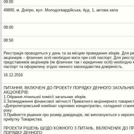
09:00
49800, м. Дніпро, вул. Молодогвардійська, буд. 1, актова зала
08:00
08:50
Реєстрація проводиться у день та за місцем проведення зборів. Для ре
акціонерів – фізичних осіб необхідно мати при собі паспорт. Для реєстр
представників акціонерів (як фізичних так і юридичних осіб) необхідно 
паспорт та оформлену згідно чинного законодавства довіреність.
16.12.2016
ПИТАННЯ, ВКЛЮЧЕНІ ДО ПРОЕКТУ ПОРЯДКУ ДЕННОГО ЗАГАЛЬНИ
АКЦІОНЕРІВ:
1.Обрання лічильної комісії загальних зборів.
2.Затвердження фінансової звітності Приватного акціонерного товарис
«Дніпропетровський комбінат харчових концентратів», складеної стано
року.
3.Прийняття рішення про розмір дивідендів, які виплачуються з нерозп
прибутку Товариства.
ПРОЕКТИ РІШЕНЬ ЩОДО КОЖНОГО З ПИТАНЬ, ВКЛЮЧЕНИХ ДО П
ПОРЯДКУ ДЕННОГО: