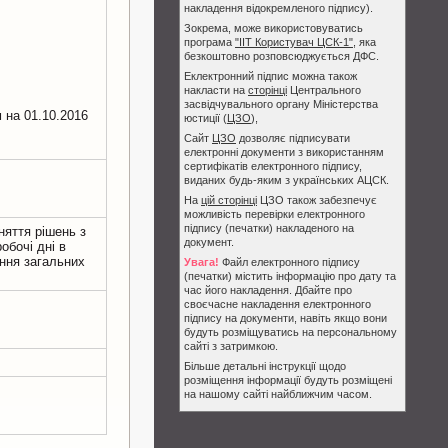
накладення відокремленого підпису).
Зокрема, може використовуватись
програма
"ІІТ Користувач ЦСК-1"
, яка
безкоштовно розповсюджується ДФС.
Еклектронний підпис можна також
накласти на
сторінці
Центрального
засвідчувального органу Міністерства
 на 01.10.2016
юстиції (
ЦЗО
),
Сайт
ЦЗО
дозволяє підписувати
електронні документи з використанням
сертифікатів електронного підпису,
виданих будь-яким з українських АЦСК.
На
цій сторінці
ЦЗО також забезпечує
можливість перевірки електронного
підпису (печатки) накладеного на
няття рішень з
документ.
обочі дні в
ення загальних
Увага!
Файл електронного підпису
(печатки) містить інформацію про дату та
час його накладення. Дбайте про
своєчасне накладення електронного
підпису на документи, навіть якщо вони
будуть розміщуватись на персональному
сайті з затримкою.
Більше детальні інструкції щодо
розміщення інформації будуть розміщені
на нашому сайті найближчим часом.