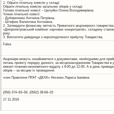
1. Обрати лічильну комісію у складі:
Обрати лічильну комісію загальних зборів у складі:
Голова лічильної комісії – Целуйко Олена Володимирівна;
Члени лічильної комісії:
- Дубовиченко Антоніна Петрівна;
- Штефюк Валентина Антонівна.
2. Затвердити фінансову звітність Приватного акціонерного товариства
«Дніпропетровський комбінат харчових концентратів», складену станом
року.
False
Акціонери можуть ознайомитися з документами, необхідними для прий
питань проекту порядку денного, за місцезнаходженням Товариства в р
кімнаті планово-економічного відділу з 9-00 до 12-00. А в день провед
зборів – за місцем їх проведення.
член Правління ПРАТ «ДКХК» Носенко Лариса Іванівна
(056) 374–93–56; (0562) 38-69–33
17.11.2016