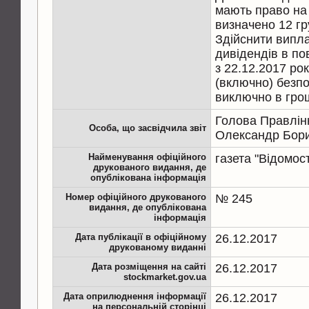
мають право на
визначено 12 гр
Здійснити випла
дивідендів в по
з 22.12.2017 ро
(включно) безп
виключно в гро
Голова Правлін
Особа, що засвідчила звіт
Олександр Бор
Найменування офіційного
газета "Відомо
друкованого видання, де
опублікована інформація
Номер офіційного друкованого
№ 245
видання, де опублікована
інформація
Дата публікації в офіційному
26.12.2017
друкованому виданні
Дата розміщення на сайті
26.12.2017
stockmarket.gov.ua
Дата оприлюднення інформації
26.12.2017
на персональній сторінці