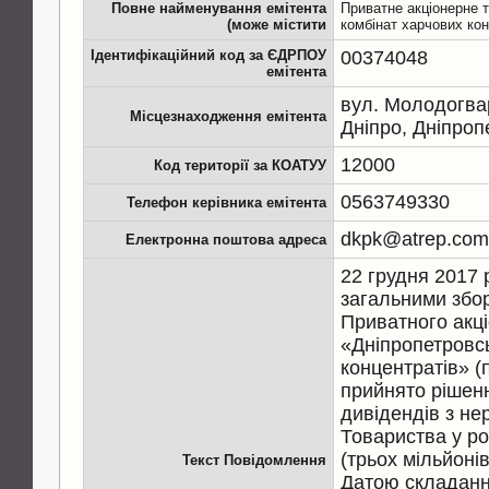
Повне найменування емітента
Приватне акціонерне 
(може містити
комбінат харчових кон
Ідентифікаційний код за ЄДРПОУ
00374048
емітента
вул. Молодогвар
Місцезнаходження емітента
Дніпро, Дніпроп
12000
Код території за КОАТУУ
0563749330
Телефон керівника емітента
dkpk@atrep.com
Електронна поштова адреса
22 грудня 2017
загальними збо
Приватного акц
«Дніпропетровс
концентратів» (
прийнято рішен
дивідендів з не
Товариства у ро
(трьох мільйонів
Текст Повідомлення
Датою складання