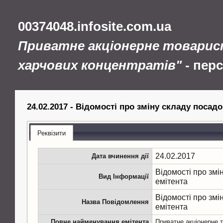
00374048.infosite.com.ua
Приватне акціонерне товарис
харчових концентратів"
- пер
24.02.2017 - Відомості про зміну складу посадо
Реквізити
24.02.2017
Дата вчинення дії
Відомості про змі
Вид Інформації
емітента
Відомості про змі
Назва Повідомлення
емітента
Повне найменування емітента
Приватне акціонерне 