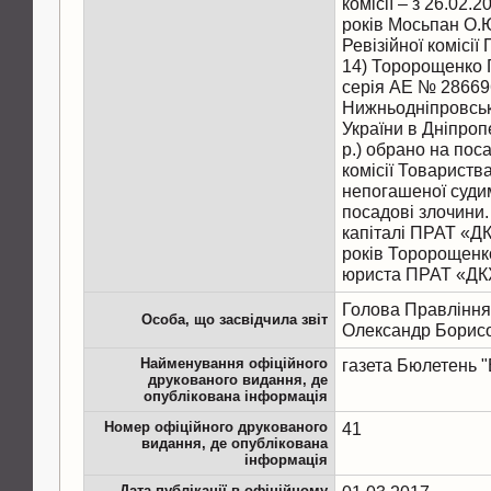
комісії – з 26.02.2
років Мосьпан О.
Ревізійної комісі
14) Торорощенко Г
серія АЕ № 28669
Нижньодніпровс
України в Дніпроп
р.) обрано на пос
комісії Товариств
непогашеної судим
посадові злочини.
капіталі ПРАТ «ДК
років Торорощенко
Голова Правління
Особа, що засвідчила звіт
Олександр Борис
Найменування офіційного
газета Бюлетень 
друкованого видання, де
опублікована інформація
Номер офіційного друкованого
41
видання, де опублікована
інформація
Дата публікації в офіційному