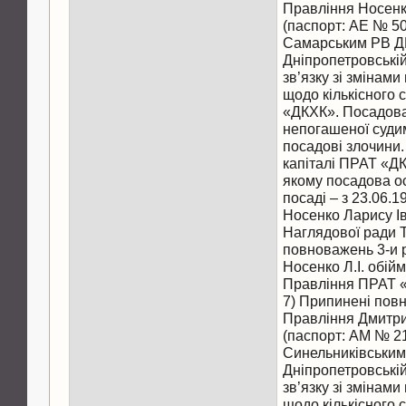
Правління Носенк
(паспорт: АЕ № 5
Самарським РВ Д
Дніпропетровській 
зв’язку зі змінами
щодо кількісного
«ДКХК». Посадова
непогашеної судим
посадові злочини.
капіталі ПРАТ «ДК
якому посадова о
посаді – з 23.06.1
Носенко Ларису І
Наглядової ради Т
повноважень 3-и р
Носенко Л.І. обій
Правління ПРАТ 
7) Припинені пов
Правління Дмитриє
(паспорт: АМ № 2
Синельниківським
Дніпропетровській 
зв’язку зі змінами
щодо кількісного