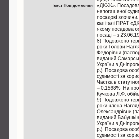
«ДКХК». Посадова
Текст Повідомлення
непогашеної судим
посадові злочини.
капіталі ПРАТ «ДК
якому посадова о
посаді – з 23.06.1
8) Подовжено тер
роки Голови Нагля
Федорівни (паспо
виданий Самарс
України в Дніпроп
р.). Посадова осо
судимості за кори
Частка в статутн
– 0,1568%. На прот
Кучкова Л.Ф. обій
9) Подовжено тер
роки члена Нагляд
Олександрівни (п
виданий Бабушкі
України в Дніпроп
р.). Посадова осо
судимості за кори