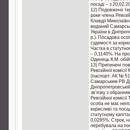
посаді – з 20.02.2
12) Подовжено те
роки члена Ревізі
Клавдії Миколаївн
виданий Самарс
України в Дніпроп
р.). Посадова осо
судимості за кори
Частка в статутн
– 0,1140%. На прот
Одинець К.М. обій
13) Припинені по
Ревізійної комісі
(паспорт: АК № 5
Самарським РВ Д
Дніпропетровській 
зв’язку з обрання
Ревізійної комісі
особа не має непо
корисливі та поса
статутному капіт
0,0285%. Строк, 
перебувала на пос