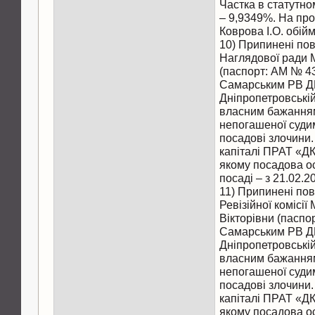
Частка в статутн
– 9,9349%. На прот
Коврова І.О. обій
10) Припинені по
Наглядової ради 
(паспорт: АМ № 4
Самарським РВ Д
Дніпропетровській 
власним бажанням
непогашеної судим
посадові злочини.
капіталі ПРАТ «ДК
якому посадова о
посаді – з 21.02.2
11) Припинені по
Ревізійної комісі
Вікторівни (пасп
Самарським РВ Д
Дніпропетровській 
власним бажанням
непогашеної судим
посадові злочини.
капіталі ПРАТ «ДК
якому посадова о