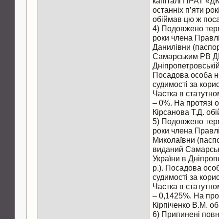
капіталі ПРАТ «ДК
останніх п’яти ро
обіймав цю ж поса
4) Подовжено тер
роки члена Правлі
Данилівни (паспо
Самарським РВ Д
Дніпропетровській 
Посадова особа н
судимості за кори
Частка в статутн
– 0%. На протязі о
Кірсанова Т.Д. об
5) Подовжено тер
роки члена Правлі
Миколаївни (пасп
виданий Самарс
України в Дніпроп
р.). Посадова осо
судимості за кори
Частка в статутн
– 0,1425%. На прот
Кірпіченко В.М. о
6) Припинені пов