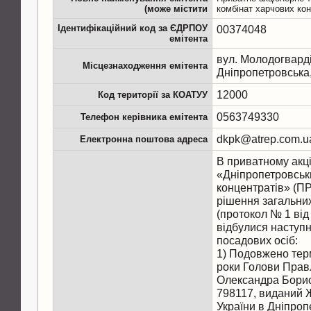
(може містити
комбінат харчових кон
Ідентифікаційний код за ЄДРПОУ
00374048
емітента
вул. Молодогвардій
Місцезнаходження емітента
Дніпропетровська
12000
Код території за КОАТУУ
0563749330
Телефон керівника емітента
dkpk@atrep.com.u
Електронна поштова адреса
В приватному акц
«Дніпропетровськ
концентратів» (П
рішення загальних
(протокол № 1 від
відбулися наступні
посадових осіб:
1) Подовжено тер
роки Голови Прав
Олександра Борис
798117, виданий
України в Дніпроп