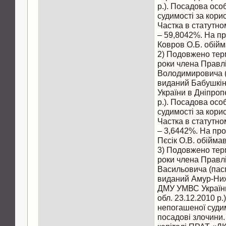
р.). Посадова осо
судимості за кори
Частка в статутн
– 59,8042%. На про
Ковров О.Б. обійм
2) Подовжено тер
роки члена Правл
Володимировича (
виданий Бабушкі
України в Дніпроп
р.). Посадова осо
судимості за кори
Частка в статутн
– 3,6442%. На прот
Пєсік О.В. обійма
3) Подовжено тер
роки члена Правл
Васильовича (пас
виданий Амур-Ни
ДМУ УМВС України
обл. 23.12.2010 р
непогашеної судим
посадові злочини.