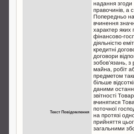
надання згоди
правочинів, а 
Попередньо на
вчинення значн
характер яких 
фінансово-гос
діяльністю еміт
кредитні догов
договори відпо
зобов’язань, з
майна, робіт а
предметом таки
більше відсоткі
даними останнь
звітності Товар
вчинятися Това
поточної госпо
Текст Повідомлення
на протязі одн
прийняття цьо
загальними збо