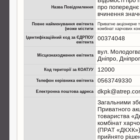
Відомості про 
про попереднє
Назва Повідомлення
вчинення знач
Повне найменування емітента
Приватне акціонерне 
(може містити
комбінат харчових кон
Ідентифікаційний код за ЄДРПОУ
00374048
емітента
вул. Молодогвар
Місцезнаходження емітента
Дніпро, Дніпро
12000
Код території за КОАТУУ
0563749330
Телефон керівника емітента
dkpk@atrep.co
Електронна поштова адреса
Загальними зб
Приватного ак
товариства «Д
комбінат харчо
(ПРАТ «ДКХК»)
прийнято ріше