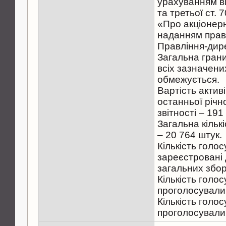
урахуванням в
та третьої ст. 
«Про акціонерн
наданням права
Правління-дир
Загальна грани
всіх зазначени
обмежується.
Вартість актив
останньої річн
звітності – 191
Загальна кільк
– 20 764 штук.
Кількість голо
зареєстровані 
загальних збор
Кількість голо
проголосували 
Кількість голо