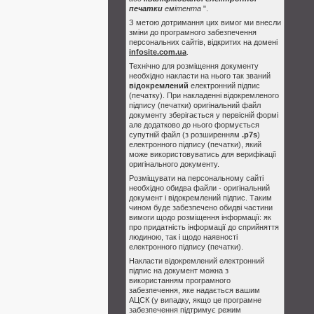
печатки
емітента
".
З метою дотримання цих вимог ми внесли
зміни до програмного забезпечення
персональних сайтів, відкритих на домені
infosite.com.ua
.
Технічно для розміщення документу
необхідно накласти на нього так званий
відокремлений
електронний підпис
(печатку). При накладенні відокремленого
підпису (печатки) оригінальний файл
документу зберігається у первісній формі
але додатково до нього формується
супутній файл (з розширенням
.p7s
)
електронного підпису (печатки), який
може використовуватись для верифікації
оригінального документу.
Розміщувати на персональному сайті
необхідно обидва файли - оригінальний
документ і відокремлений підпис. Таким
чином буде забезпечено обидві частини
вимоги щодо розміщення інформації: як
про придатність інформації до сприйняття
людиною, так і щодо наявності
електронного підпису (печатки).
Накласти відокремлений електронний
підпис на документ можна з
використанням програмного
забезпечення, яке надається вашим
АЦСК (у випадку, якщо це програмне
забезпечення підтримує режим