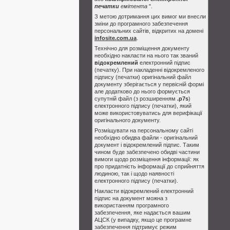
печатки
емітента
".
З метою дотримання цих вимог ми внесли
зміни до програмного забезпечення
персональних сайтів, відкритих на домені
infosite.com.ua
.
Технічно для розміщення документу
необхідно накласти на нього так званий
відокремлений
електронний підпис
(печатку). При накладенні відокремленого
підпису (печатки) оригінальний файл
документу зберігається у первісній формі
але додатково до нього формується
супутній файл (з розширенням
.p7s
)
електронного підпису (печатки), який
може використовуватись для верифікації
оригінального документу.
Розміщувати на персональному сайті
необхідно обидва файли - оригінальний
документ і відокремлений підпис. Таким
чином буде забезпечено обидві частини
вимоги щодо розміщення інформації: як
про придатність інформації до сприйняття
людиною, так і щодо наявності
електронного підпису (печатки).
Накласти відокремлений електронний
підпис на документ можна з
використанням програмного
забезпечення, яке надається вашим
АЦСК (у випадку, якщо це програмне
забезпечення підтримує режим