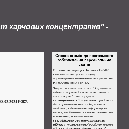
ат харчових концентратів"
-
Стосовно змін до програмного
забезпечення персональних
сайтів
Останньою редакцією Рішення № 2826
внесено зміни до вимог щодо
оприлюднення емітентами інформації на
їх персональних сайтах.
Згідно з новими вимогами: "
Інформація
підлягає оприлюдненню емітентом на
власному веб-сайті у формі
електронного документа
, придатного
.02.2024 РОКУ,
для сприймання змісту Інформації
людиною, відтворення Інформації на
папері, необмеженого завантаження та
копіювання, із накладенням
кваліфікованого електронного
підпису
уповноваженої особи емітента
або
кваліфікованої електронної