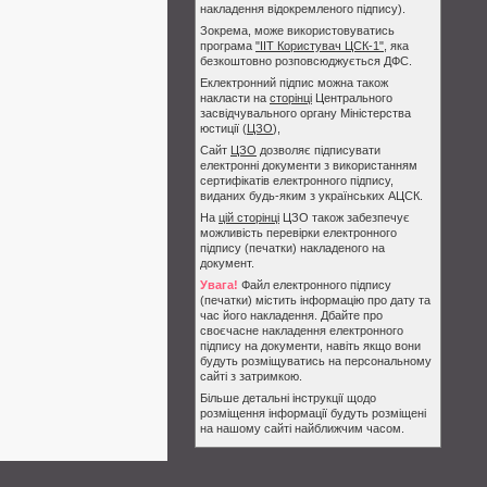
накладення відокремленого підпису).
Зокрема, може використовуватись
програма
"ІІТ Користувач ЦСК-1"
, яка
безкоштовно розповсюджується ДФС.
Еклектронний підпис можна також
накласти на
сторінці
Центрального
засвідчувального органу Міністерства
юстиції (
ЦЗО
),
Сайт
ЦЗО
дозволяє підписувати
електронні документи з використанням
сертифікатів електронного підпису,
виданих будь-яким з українських АЦСК.
На
цій сторінці
ЦЗО також забезпечує
можливість перевірки електронного
підпису (печатки) накладеного на
документ.
Увага!
Файл електронного підпису
(печатки) містить інформацію про дату та
час його накладення. Дбайте про
своєчасне накладення електронного
підпису на документи, навіть якщо вони
будуть розміщуватись на персональному
сайті з затримкою.
Більше детальні інструкції щодо
розміщення інформації будуть розміщені
на нашому сайті найближчим часом.