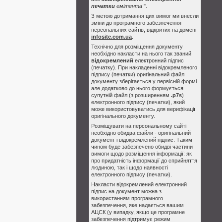
печатки
емітента
".
З метою дотримання цих вимог ми внесли
зміни до програмного забезпечення
персональних сайтів, відкритих на домені
infosite.com.ua
.
Технічно для розміщення документу
необхідно накласти на нього так званий
відокремлений
електронний підпис
(печатку). При накладенні відокремленого
підпису (печатки) оригінальний файл
документу зберігається у первісній формі
але додатково до нього формується
супутній файл (з розширенням
.p7s
)
електронного підпису (печатки), який
може використовуватись для верифікації
оригінального документу.
Розміщувати на персональному сайті
необхідно обидва файли - оригінальний
документ і відокремлений підпис. Таким
чином буде забезпечено обидві частини
вимоги щодо розміщення інформації: як
про придатність інформації до сприйняття
людиною, так і щодо наявності
електронного підпису (печатки).
Накласти відокремлений електронний
підпис на документ можна з
використанням програмного
забезпечення, яке надається вашим
АЦСК (у випадку, якщо це програмне
забезпечення підтримує режим