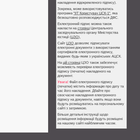
накладення відокремленого підпису).
Зокрема, може використовуватись
програма
"ІІТ Користувач ЦСК-1"
, яка
безкоштовно розповсюджується ДФС.
Еклектронний підпис можна також
накласти на
сторінці
Центрального
засвідчувального органу Міністерства
юстиції (
ЦЗО
),
Сайт
ЦЗО
дозволяє підписувати
електронні документи з використанням
сертифікатів електронного підпису,
виданих будь-яким з українських АЦСК.
На
цій сторінці
ЦЗО також забезпечує
можливість перевірки електронного
підпису (печатки) накладеного на
документ.
Увага!
Файл електронного підпису
(печатки) містить інформацію про дату та
час його накладення. Дбайте про
своєчасне накладення електронного
підпису на документи, навіть якщо вони
будуть розміщуватись на персональному
сайті з затримкою.
Більше детальні інструкції щодо
розміщення інформації будуть розміщені
на нашому сайті найближчим часом.