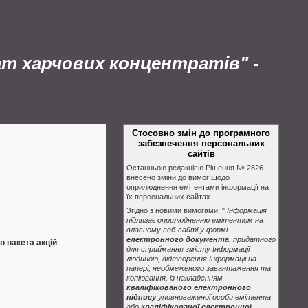
ат харчових концентратів"
-
Стосовно змін до програмного
забезпечення персональних
сайтів
Останньою редакцією Рішення № 2826
внесено зміни до вимог щодо
оприлюднення емітентами інформації на
їх персональних сайтах.
Згідно з новими вимогами: "
Інформація
підлягає оприлюдненню емітентом на
власному веб-сайті у формі
електронного документа
, придатного
ю пакета акцій
для сприймання змісту Інформації
людиною, відтворення Інформації на
папері, необмеженого завантаження та
копіювання, із накладенням
кваліфікованого електронного
підпису
уповноваженої особи емітента
або
кваліфікованої електронної