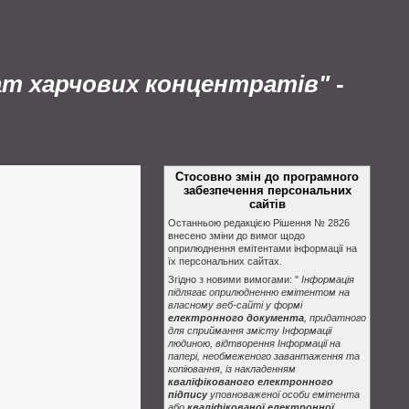
ат харчових концентратів"
-
Стосовно змін до програмного
забезпечення персональних
сайтів
Останньою редакцією Рішення № 2826
внесено зміни до вимог щодо
оприлюднення емітентами інформації на
їх персональних сайтах.
Згідно з новими вимогами: "
Інформація
підлягає оприлюдненню емітентом на
власному веб-сайті у формі
електронного документа
, придатного
для сприймання змісту Інформації
людиною, відтворення Інформації на
папері, необмеженого завантаження та
копіювання, із накладенням
кваліфікованого електронного
підпису
уповноваженої особи емітента
або
кваліфікованої електронної