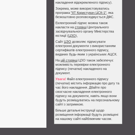
накладення відокремленого підпису).
Зокрема, може використовуватись
програма
"ІІТ Користувач ЦСК-1"
, яка
безкоштовно розповсюджується ДФС.
Еклектронний підпис можна також
накласти на
сторінці
Центрального
засвідчувального органу Міністерства
юстиції (
ЦЗО
),
Сайт
ЦЗО
дозволяє підписувати
електронні документи з використанням
сертифікатів електронного підпису,
виданих будь-яким з українських АЦСК.
На
цій сторінці
ЦЗО також забезпечує
можливість перевірки електронного
підпису (печатки) накладеного на
документ.
Увага!
Файл електронного підпису
(печатки) містить інформацію про дату та
час його накладення. Дбайте про
своєчасне накладення електронного
підпису на документи, навіть якщо вони
будуть розміщуватись на персональному
сайті з затримкою.
Більше детальні інструкції щодо
розміщення інформації будуть розміщені
на нашому сайті найближчим часом.