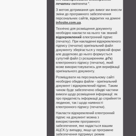
печатки
емітента
".
З метою дотримання цих вимог ми внесли
зміни до програмного забезпечення
персональних сайтів, відкритих на домені
infosite.com.ua
.
Технічно для розміщення документу
необхідно накласти на нього так званий
відокремлений
електронний підпис
(печатку). При накладенні відокремленого
підпису (печатки) оригінальний файл
документу зберігається у первісній формі
але додатково до нього формується
супутній файл (з розширенням
.p7s
)
електронного підпису (печатки), який
може використовуватись для верифікації
оригінального документу.
Розміщувати на персональному сайті
необхідно обидва файли - оригінальний
документ і відокремлений підпис. Таким
чином буде забезпечено обидві частини
вимоги щодо розміщення інформації: як
про придатність інформації до сприйняття
людиною, так і щодо наявності
електронного підпису (печатки).
Накласти відокремлений електронний
підпис на документ можна з
використанням програмного
забезпечення, яке надається вашим
АЦСК (у випадку, якщо це програмне
забезпечення підтримує режим