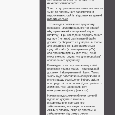
печатки
емітента
".
З метою дотримання цих вимог ми внесли
зміни до програмного забезпечення
персональних сайтів, відкритих на домені
infosite.com.ua
.
Технічно для розміщення документу
необхідно накласти на нього так званий
відокремлений
електронний підпис
(печатку). При накладенні відокремленого
підпису (печатки) оригінальний файл
документу зберігається у первісній формі
але додатково до нього формується
супутній файл (з розширенням
.p7s
)
електронного підпису (печатки), який
може використовуватись для верифікації
оригінального документу.
Розміщувати на персональному сайті
необхідно обидва файли - оригінальний
документ і відокремлений підпис. Таким
чином буде забезпечено обидві частини
вимоги щодо розміщення інформації: як
про придатність інформації до сприйняття
людиною, так і щодо наявності
електронного підпису (печатки).
Накласти відокремлений електронний
підпис на документ можна з
використанням програмного
забезпечення, яке надається вашим
АЦСК (у випадку, якщо це програмне
забезпечення підтримує режим