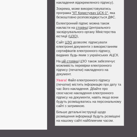
накладення відокремленого підпису).
Зокрема, може використовуватись
програма
"ІІТ Користувач ЦСК-1"
, яка
безкоштовно розповсюджується ДФС.
Еклектронний підпис можна також
накласти на
сторінці
Центрального
засвідчувального органу Міністерства
юстиції (
ЦЗО
),
Сайт
ЦЗО
дозволяє підписувати
електронні документи з використанням
сертифікатів електронного підпису,
виданих будь-яким з українських АЦСК.
На
цій сторінці
ЦЗО також забезпечує
можливість перевірки електронного
підпису (печатки) накладеного на
документ.
Увага!
Файл електронного підпису
(печатки) містить інформацію про дату та
час його накладення. Дбайте про
своєчасне накладення електронного
підпису на документи, навіть якщо вони
будуть розміщуватись на персональному
сайті з затримкою.
Більше детальні інструкції щодо
розміщення інформації будуть розміщені
на нашому сайті найближчим часом.