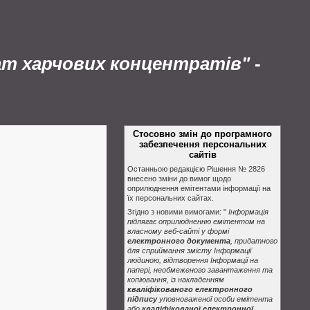
ат харчових концентратів"
-
Стосовно змін до програмного
забезпечення персональних
сайтів
Останньою редакцією Рішення № 2826
внесено зміни до вимог щодо
оприлюднення емітентами інформації на
їх персональних сайтах.
Згідно з новими вимогами: "
Інформація
підлягає оприлюдненню емітентом на
власному веб-сайті у формі
електронного документа
, придатного
для сприймання змісту Інформації
людиною, відтворення Інформації на
папері, необмеженого завантаження та
копіювання, із накладенням
кваліфікованого електронного
підпису
уповноваженої особи емітента
або
кваліфікованої електронної