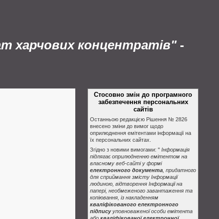
ат харчових концентратів"
-
Стосовно змін до програмного
забезпечення персональних
сайтів
Останньою редакцією Рішення № 2826
внесено зміни до вимог щодо
оприлюднення емітентами інформації на
їх персональних сайтах.
Згідно з новими вимогами: "
Інформація
підлягає оприлюдненню емітентом на
власному веб-сайті у формі
електронного документа
, придатного
для сприймання змісту Інформації
людиною, відтворення Інформації на
папері, необмеженого завантаження та
копіювання, із накладенням
кваліфікованого електронного
підпису
уповноваженої особи емітента
або
кваліфікованої електронної