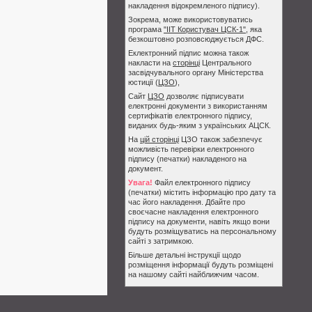
накладення відокремленого підпису).
Зокрема, може використовуватись
програма
"ІІТ Користувач ЦСК-1"
, яка
безкоштовно розповсюджується ДФС.
Еклектронний підпис можна також
накласти на
сторінці
Центрального
засвідчувального органу Міністерства
юстиції (
ЦЗО
),
Сайт
ЦЗО
дозволяє підписувати
електронні документи з використанням
сертифікатів електронного підпису,
виданих будь-яким з українських АЦСК.
На
цій сторінці
ЦЗО також забезпечує
можливість перевірки електронного
підпису (печатки) накладеного на
документ.
Увага!
Файл електронного підпису
(печатки) містить інформацію про дату та
час його накладення. Дбайте про
своєчасне накладення електронного
підпису на документи, навіть якщо вони
будуть розміщуватись на персональному
сайті з затримкою.
Більше детальні інструкції щодо
розміщення інформації будуть розміщені
на нашому сайті найближчим часом.