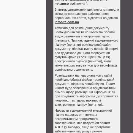
печатки
емітента
".
З метою дотримання цих вимог ми внесли
зміни до програмного забезпечення
персональних сайтів, відкритих на домені
infosite.com.ua
.
Технічно для розміщення документу
необхідно накласти на нього так званий
відокремлений
електронний підпис
(печатку). При накладенні відокремленого
підпису (печатки) оригінальний файл
документу зберігається у первісній формі
але додатково до нього формується
супутній файл (з розширенням
.p7s
)
електронного підпису (печатки), який
може використовуватись для верифікації
оригінального документу.
Розміщувати на персональному сайті
необхідно обидва файли - оригінальний
документ і відокремлений підпис. Таким
чином буде забезпечено обидві частини
вимоги щодо розміщення інформації: як
про придатність інформації до сприйняття
людиною, так і щодо наявності
електронного підпису (печатки).
Накласти відокремлений електронний
підпис на документ можна з
використанням програмного
забезпечення, яке надається вашим
АЦСК (у випадку, якщо це програмне
забезпечення підтримує режим