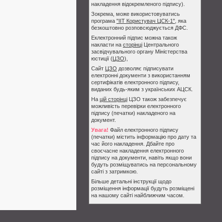
накладення відокремленого підпису).
Зокрема, може використовуватись
програма
"ІІТ Користувач ЦСК-1"
, яка
безкоштовно розповсюджується ДФС.
Еклектронний підпис можна також
накласти на
сторінці
Центрального
засвідчувального органу Міністерства
юстиції (
ЦЗО
),
Сайт
ЦЗО
дозволяє підписувати
електронні документи з використанням
сертифікатів електронного підпису,
виданих будь-яким з українських АЦСК.
На
цій сторінці
ЦЗО також забезпечує
можливість перевірки електронного
підпису (печатки) накладеного на
документ.
Увага!
Файл електронного підпису
(печатки) містить інформацію про дату та
час його накладення. Дбайте про
своєчасне накладення електронного
підпису на документи, навіть якщо вони
будуть розміщуватись на персональному
сайті з затримкою.
Більше детальні інструкції щодо
розміщення інформації будуть розміщені
на нашому сайті найближчим часом.