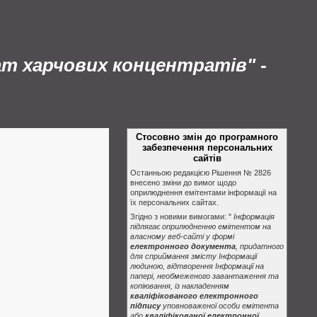
ат харчових концентратів"
-
Стосовно змін до програмного
забезпечення персональних
сайтів
Останньою редакцією Рішення № 2826
внесено зміни до вимог щодо
оприлюднення емітентами інформації на
їх персональних сайтах.
Згідно з новими вимогами: "
Інформація
підлягає оприлюдненню емітентом на
власному веб-сайті у формі
електронного документа
, придатного
для сприймання змісту Інформації
людиною, відтворення Інформації на
папері, необмеженого завантаження та
копіювання, із накладенням
кваліфікованого електронного
підпису
уповноваженої особи емітента
або
кваліфікованої електронної