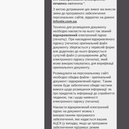
печатки
емітента
".
З метою дотримання цих вимог ми внесли
зміни до програмного забезпечення
персональних сайтів, відкритих на домені
infosite.com.ua
.
Технічно для розміщення документу
необхідно накласти на нього так званий
відокремлений
електронний підпис
(печатку). При накладенні відокремленого
підпису (печатки) оригінальний файл
документу зберігається у первісній формі
але додатково до нього формується
супутній файл (з розширенням
.p7s
)
електронного підпису (печатки), який
може використовуватись для верифікації
оригінального документу.
Розміщувати на персональному сайті
необхідно обидва файли - оригінальний
документ і відокремлений підпис. Таким
чином буде забезпечено обидві частини
вимоги щодо розміщення інформації: як
про придатність інформації до сприйняття
людиною, так і щодо наявності
електронного підпису (печатки).
Накласти відокремлений електронний
підпис на документ можна з
використанням програмного
забезпечення, яке надається вашим
АЦСК (у випадку, якщо це програмне
забезпечення підтримує режим