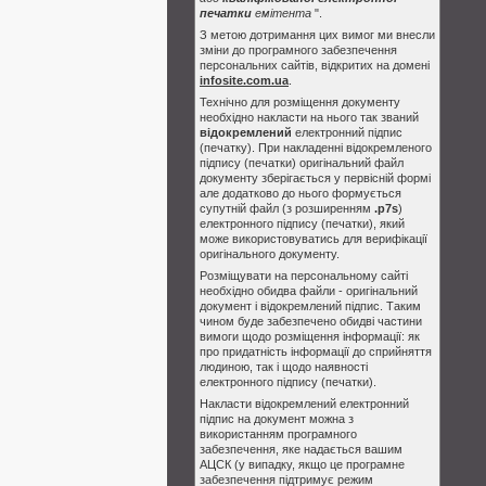
печатки
емітента
".
З метою дотримання цих вимог ми внесли
зміни до програмного забезпечення
персональних сайтів, відкритих на домені
infosite.com.ua
.
Технічно для розміщення документу
необхідно накласти на нього так званий
відокремлений
електронний підпис
(печатку). При накладенні відокремленого
підпису (печатки) оригінальний файл
документу зберігається у первісній формі
але додатково до нього формується
супутній файл (з розширенням
.p7s
)
електронного підпису (печатки), який
може використовуватись для верифікації
оригінального документу.
Розміщувати на персональному сайті
необхідно обидва файли - оригінальний
документ і відокремлений підпис. Таким
чином буде забезпечено обидві частини
вимоги щодо розміщення інформації: як
про придатність інформації до сприйняття
людиною, так і щодо наявності
електронного підпису (печатки).
Накласти відокремлений електронний
підпис на документ можна з
використанням програмного
забезпечення, яке надається вашим
АЦСК (у випадку, якщо це програмне
забезпечення підтримує режим