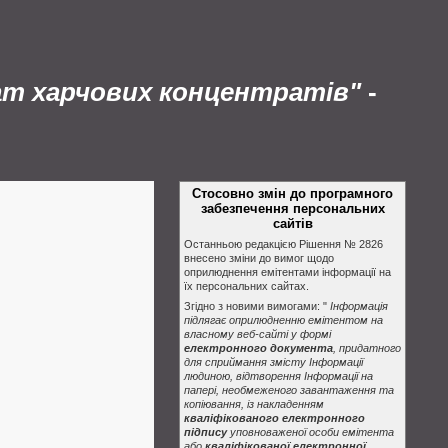
ат харчових концентратів"
-
Стосовно змін до програмного
забезпечення персональних
сайтів
Останньою редакцією Рішення № 2826
внесено зміни до вимог щодо
оприлюднення емітентами інформації на
їх персональних сайтах.
Згідно з новими вимогами: "
Інформація
підлягає оприлюдненню емітентом на
власному веб-сайті у формі
електронного документа
, придатного
для сприймання змісту Інформації
людиною, відтворення Інформації на
папері, необмеженого завантаження та
копіювання, із накладенням
кваліфікованого електронного
підпису
уповноваженої особи емітента
або
кваліфікованої електронної