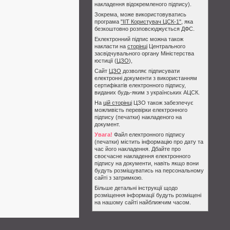
накладення відокремленого підпису).
Зокрема, може використовуватись
програма
"ІІТ Користувач ЦСК-1"
, яка
безкоштовно розповсюджується ДФС.
Еклектронний підпис можна також
накласти на
сторінці
Центрального
засвідчувального органу Міністерства
юстиції (
ЦЗО
),
Сайт
ЦЗО
дозволяє підписувати
електронні документи з використанням
сертифікатів електронного підпису,
виданих будь-яким з українських АЦСК.
На
цій сторінці
ЦЗО також забезпечує
можливість перевірки електронного
підпису (печатки) накладеного на
документ.
Увага!
Файл електронного підпису
(печатки) містить інформацію про дату та
час його накладення. Дбайте про
своєчасне накладення електронного
підпису на документи, навіть якщо вони
будуть розміщуватись на персональному
сайті з затримкою.
Більше детальні інструкції щодо
розміщення інформації будуть розміщені
на нашому сайті найближчим часом.