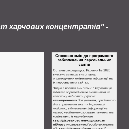
ат харчових концентратів"
-
Стосовно змін до програмного
забезпечення персональних
сайтів
Останньою редакцією Рішення № 2826
внесено зміни до вимог щодо
оприлюднення емітентами інформації на
їх персональних сайтах.
Згідно з новими вимогами: "
Інформація
підлягає оприлюдненню емітентом на
власному веб-сайті у формі
електронного документа
, придатного
для сприймання змісту Інформації
людиною, відтворення Інформації на
папері, необмеженого завантаження та
копіювання, із накладенням
кваліфікованого електронного
підпису
уповноваженої особи емітента
або
кваліфікованої електронної