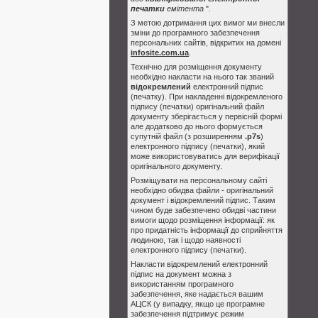
печатки
емітента
".
З метою дотримання цих вимог ми внесли
зміни до програмного забезпечення
персональних сайтів, відкритих на домені
infosite.com.ua
.
Технічно для розміщення документу
необхідно накласти на нього так званий
відокремлений
електронний підпис
(печатку). При накладенні відокремленого
підпису (печатки) оригінальний файл
документу зберігається у первісній формі
але додатково до нього формується
супутній файл (з розширенням
.p7s
)
електронного підпису (печатки), який
може використовуватись для верифікації
оригінального документу.
Розміщувати на персональному сайті
необхідно обидва файли - оригінальний
документ і відокремлений підпис. Таким
чином буде забезпечено обидві частини
вимоги щодо розміщення інформації: як
про придатність інформації до сприйняття
людиною, так і щодо наявності
електронного підпису (печатки).
Накласти відокремлений електронний
підпис на документ можна з
використанням програмного
забезпечення, яке надається вашим
АЦСК (у випадку, якщо це програмне
забезпечення підтримує режим