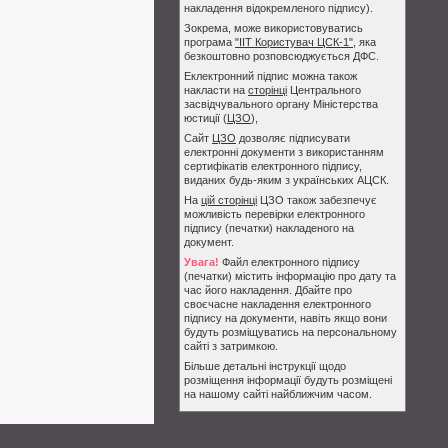
накладення відокремленого підпису).
Зокрема, може використовуватись
програма
"ІІТ Користувач ЦСК-1"
, яка
безкоштовно розповсюджується ДФС.
Еклектронний підпис можна також
накласти на
сторінці
Центрального
засвідчувального органу Міністерства
юстиції (
ЦЗО
),
Сайт
ЦЗО
дозволяє підписувати
електронні документи з використанням
сертифікатів електронного підпису,
виданих будь-яким з українських АЦСК.
На
цій сторінці
ЦЗО також забезпечує
можливість перевірки електронного
підпису (печатки) накладеного на
документ.
Увага!
Файл електронного підпису
(печатки) містить інформацію про дату та
час його накладення. Дбайте про
своєчасне накладення електронного
підпису на документи, навіть якщо вони
будуть розміщуватись на персональному
сайті з затримкою.
Більше детальні інструкції щодо
розміщення інформації будуть розміщені
на нашому сайті найближчим часом.